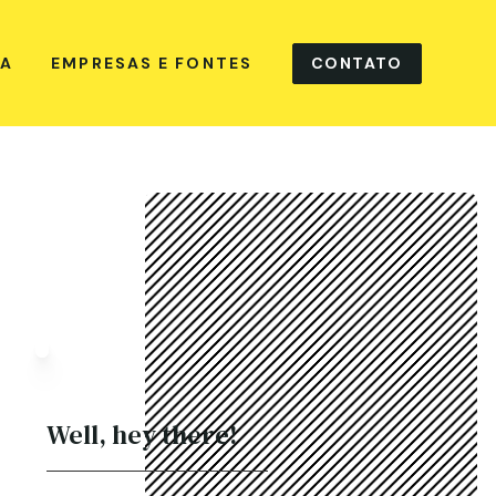
CONTATO
NA
EMPRESAS E FONTES
Well, hey there!