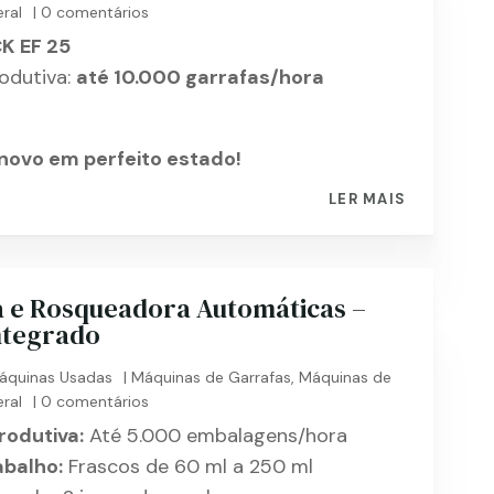
ral
| 0 comentários
K EF 25
odutiva:
até 10.000 garrafas/hora
novo em perfeito estado!
LER MAIS
 e Rosqueadora Automáticas –
ntegrado
áquinas Usadas
|
Máquinas de Garrafas
,
Máquinas de
ral
| 0 comentários
rodutiva:
Até 5.000 embalagens/hora
abalho:
Frascos de 60 ml a 250 ml