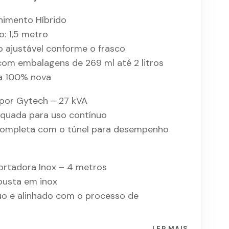
himento Híbrido
: 1,5 metro
 ajustável conforme o frasco
com embalagens de 269 ml até 2 litros
ca 100% nova
por Gytech – 27 kVA
equada para uso contínuo
completa com o túnel para desempenho
ortadora Inox – 4 metros
busta em inox
uo e alinhado com o processo de
LER MAIS