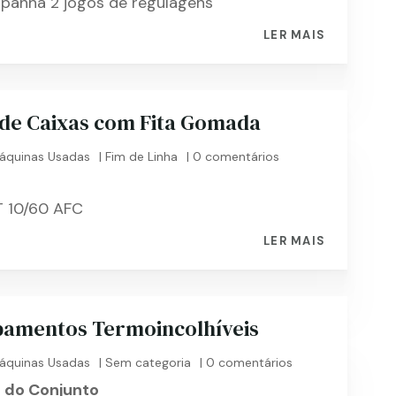
anha 2 jogos de regulagens
LER MAIS
de Caixas com Fita Gomada
áquinas Usadas
|
Fim de Linha
| 0 comentários
P
 10/60 AFC
LER MAIS
ipamentos Termoincolhíveis
áquinas Usadas
|
Sem categoria
| 0 comentários
do Conjunto