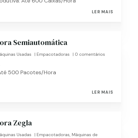
odutiva: Até 600 Caixas/Hora
LER MAIS
ora Semiautomática
áquinas Usadas
|
Empacotadoras
| 0 comentários
k
té 500 Pacotes/Hora
LER MAIS
ora Zegla
áquinas Usadas
|
Empacotadoras
,
Máquinas de