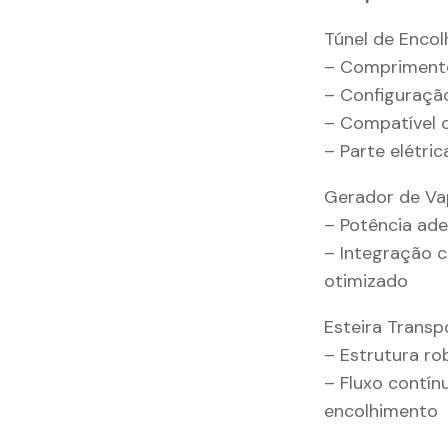
Túnel de Encol
– Comprimento
– Configuração
– Compatível 
– Parte elétri
Gerador de Va
– Potência ad
– Integração 
otimizado
Esteira Transp
– Estrutura ro
– Fluxo contín
encolhimento