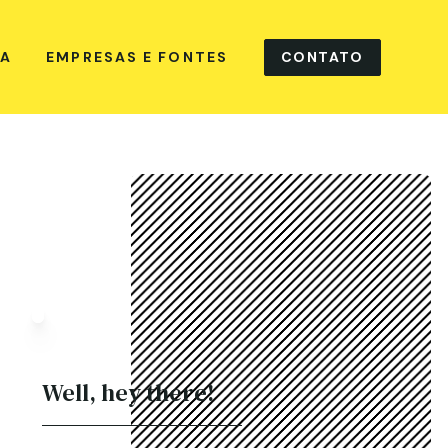
CONTATO
NA
EMPRESAS E FONTES
Well, hey there!