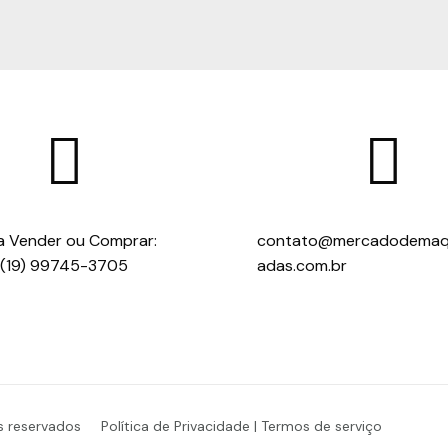


a Vender ou Comprar:
contato@mercadodemaq
(19) 99745-3705
adas.com.br
s reservados
Política de Privacidade | Termos de serviço