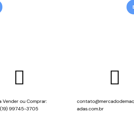


a Vender ou Comprar:
contato@mercadodemaq
(19) 99745-3705
adas.com.br