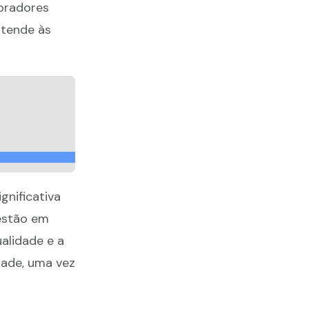
pradores
atende às
gnificativa
estão em
alidade e a
dade, uma vez