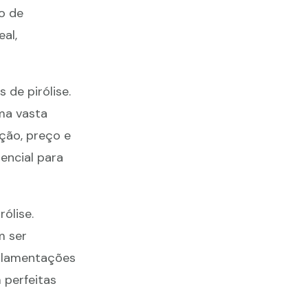
o de
al,
de pirólise.
uma vasta
ção, preço e
encial para
ólise.
m ser
gulamentações
 perfeitas