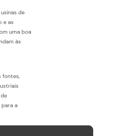
 usinas de
o e as
 Com uma boa
tendam às
s fontes,
ustriais
 de
 para a