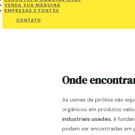
VENDA SUA MÁQUINA
EMPRESAS E FONTES
CONTATO
Onde encontra
As usinas de pirólise são eq
orgânicos em produtos valio
industriais usadas
, é funda
podem ser encontradas em pl