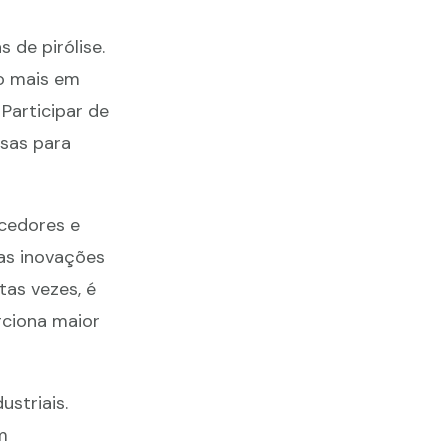
 de pirólise.
o mais em
Participar de
osas para
ecedores e
as inovações
tas vezes, é
rciona maior
striais.
m