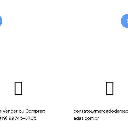


a Vender ou Comprar:
contato@mercadodemaq
(19) 99745-3705
adas.com.br