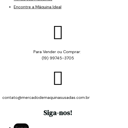
Encontre a Máquina Ideal

Para Vender ou Comprar:
(19) 99745-3705

contato@mercadodemaquinasusadas.com.br
Siga-nos!
Seguir