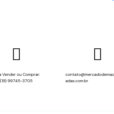


a Vender ou Comprar:
contato@mercadodemaq
(19) 99745-3705
adas.com.br