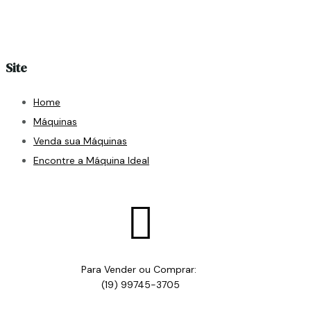
Site
Home
Máquinas
Venda sua Máquinas
Encontre a Máquina Ideal

Para Vender ou Comprar:
(19) 99745-3705