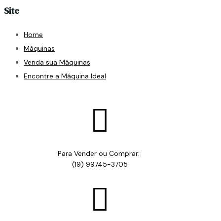
Site
Home
Máquinas
Venda sua Máquinas
Encontre a Máquina Ideal

Para Vender ou Comprar:
(19) 99745-3705
