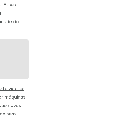
. Esses
s
,
lidade do
sturadores
por máquinas
que novos
ade sem