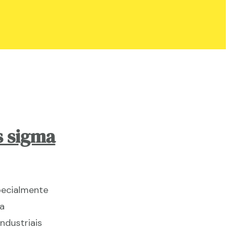
s sigma
pecialmente
a
ndustriais