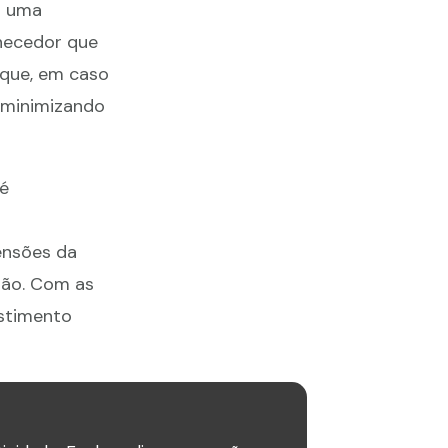
r uma
necedor que
 que, em caso
 minimizando
é
ensões da
ção. Com as
estimento