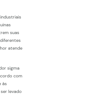
ndustriais
uinas
trem suas
 diferentes
lhor atende
ador sigma
acordo com
e às
 ser levado