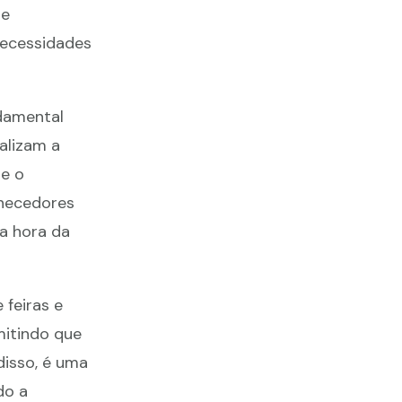
te
necessidades
damental
alizam a
ue o
rnecedores
a hora da
 feiras e
mitindo que
isso, é uma
do a