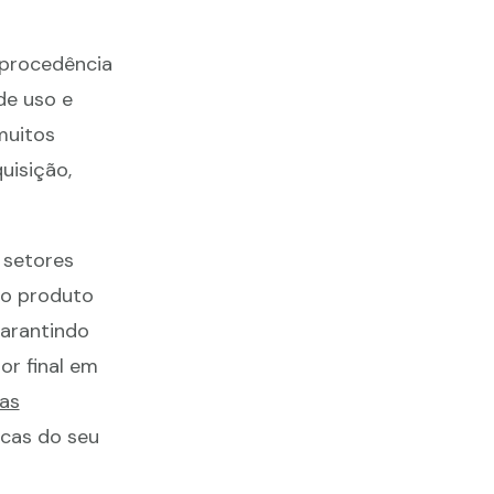
 procedência
de uso e
muitos
uisição,
 setores
do produto
garantindo
or final em
as
icas do seu