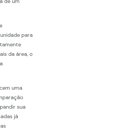
ha de um
e
tunidade para
etamente
is da área, o
a
recem uma
omparação
pandir sua
adas já
oas