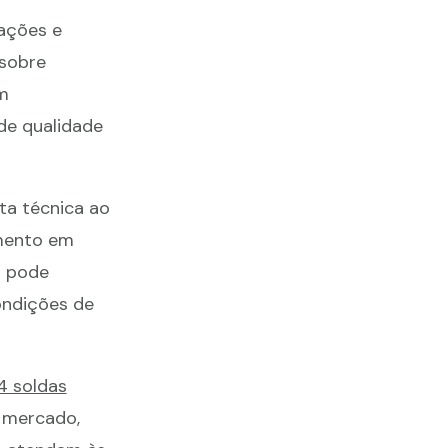
iações e
 sobre
m
de qualidade
ita técnica ao
amento em
a pode
ondições de
 soldas
 mercado,