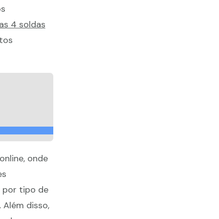
os
s 4 soldas
tos
online, onde
es
 por tipo de
 Além disso,