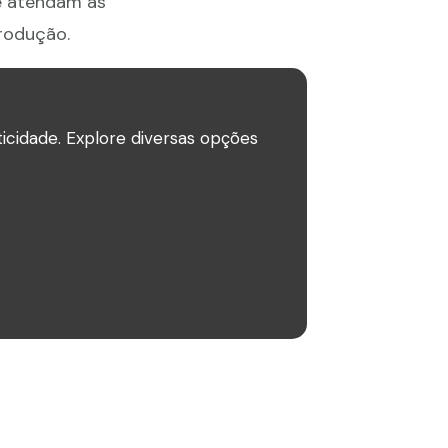
ue atendam às
produção.
icidade. Explore diversas opções