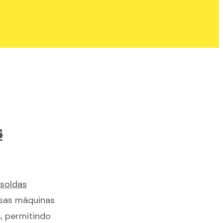
s
soldas
ssas máquinas
, permitindo