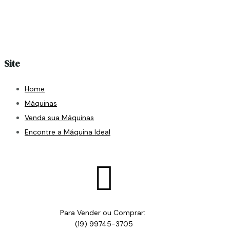
Site
Home
Máquinas
Venda sua Máquinas
Encontre a Máquina Ideal

Para Vender ou Comprar:
(19) 99745-3705