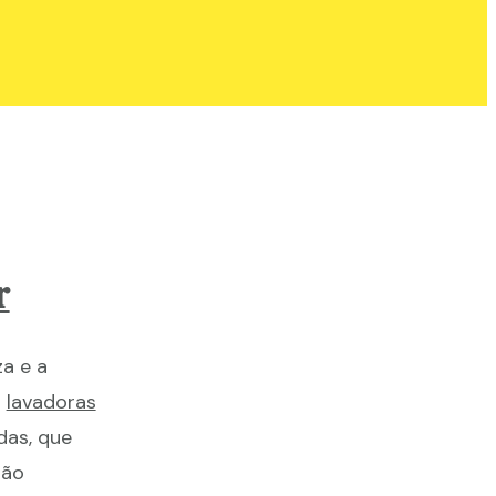
r
a e a
r
lavadoras
das, que
são