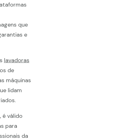
lataformas
magens que
garantias e
as
lavadoras
os de
as máquinas
que lidam
iados.
 é válido
as para
ssionais da