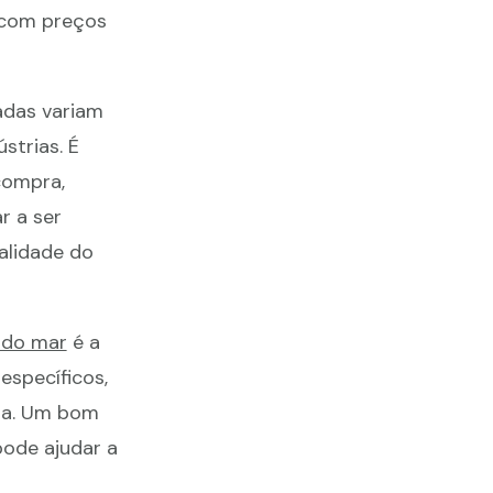
 com preços
adas variam
trias. É
compra,
r a ser
alidade do
 do mar
é a
specíficos,
pra. Um bom
pode ajudar a