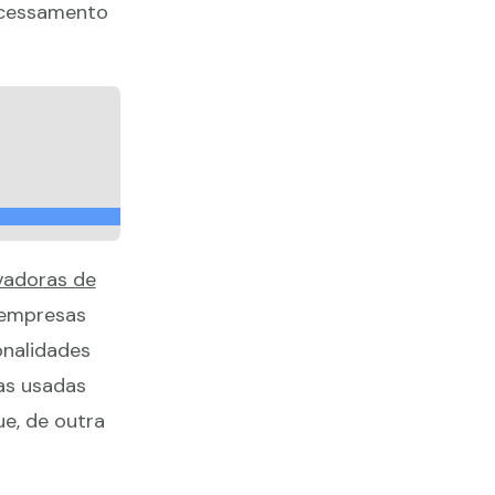
rocessamento
vadoras de
s empresas
nalidades
as usadas
e, de outra