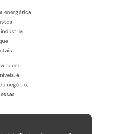
ia energética
ustos
ndústria.
 que
tais.
ara quem
íveis, é
da negócio,
 essas