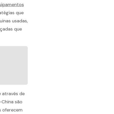
uipamentos
atégias que
uinas usadas,
nçadas que
 através de
n-China são
s oferecem