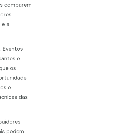
res comparem
dores
 e a
s. Eventos
cantes e
que os
ortunidade
ços e
écnicas das
buidores
nais podem