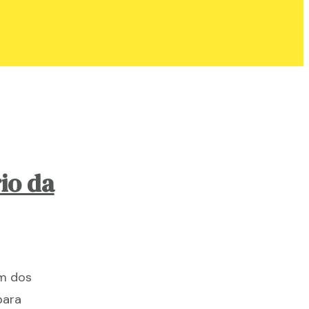
io da
um dos
para