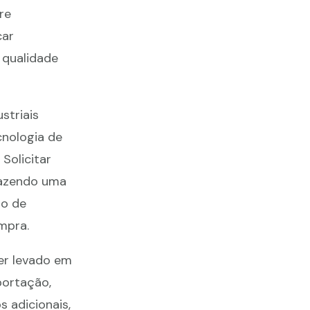
re
car
 qualidade
striais
cnologia de
Solicitar
 fazendo uma
ão de
mpra.
r levado em
portação,
 adicionais,