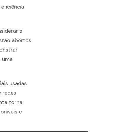
ficiência
siderar a
estão abertos
onstrar
m uma
ais usadas
e redes
nta torna
oníveis e