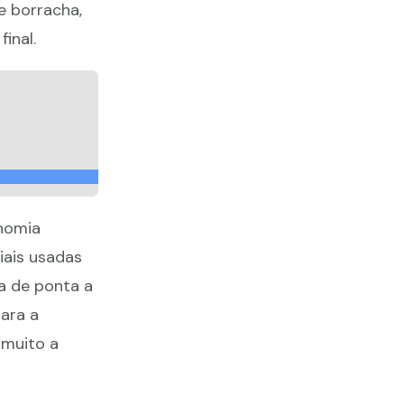
e borracha,
inal.
nomia
iais usadas
a de ponta a
ara a
 muito a