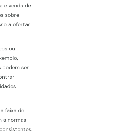
a e venda de
es sobre
so a ofertas
cos ou
exemplo,
os podem ser
ontrar
sidades
a faixa de
m a normas
 consistentes.