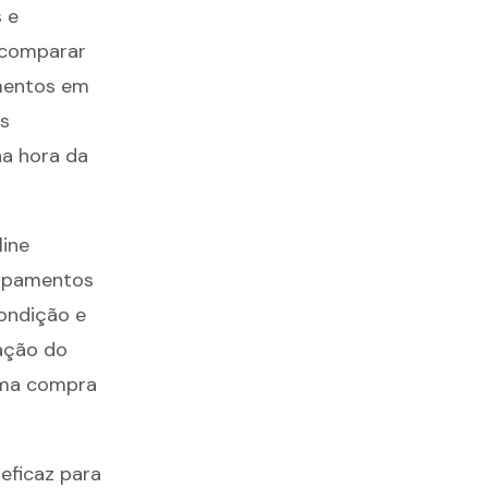
s e
 comparar
amentos em
s
na hora da
line
uipamentos
ondição e
tação do
 uma compra
eficaz para