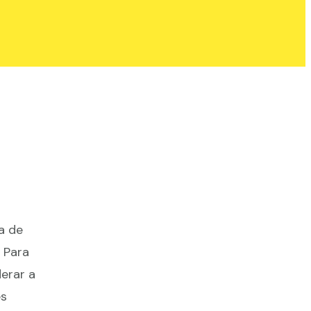
a de
 Para
derar a
es