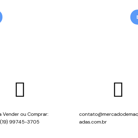


a Vender ou Comprar:
contato@mercadodemaq
(19) 99745-3705
adas.com.br