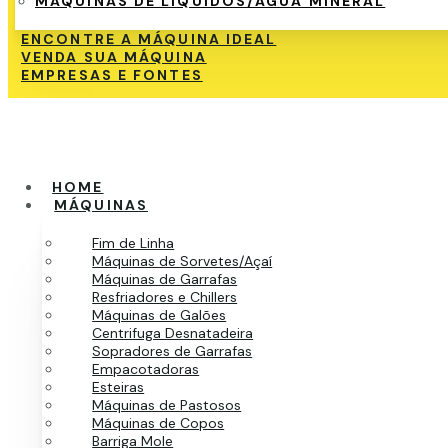
MÁQUINAS DE LÍQUIDOS/ÁGUA MINERAL
ENCONTRE A MÁQUINA IDEAL
VENDA SUA MÁQUINA
EMPRESAS E FONTES
HOME
MÁQUINAS
Fim de Linha
Máquinas de Sorvetes/Açaí
Máquinas de Garrafas
Resfriadores e Chillers
Máquinas de Galões
Centrifuga Desnatadeira
Sopradores de Garrafas
Empacotadoras
Esteiras
Máquinas de Pastosos
Máquinas de Copos
Barriga Mole