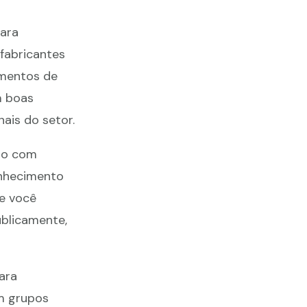
para
fabricantes
amentos de
m boas
ais do setor.
to com
onhecimento
e você
ublicamente,
ara
m grupos