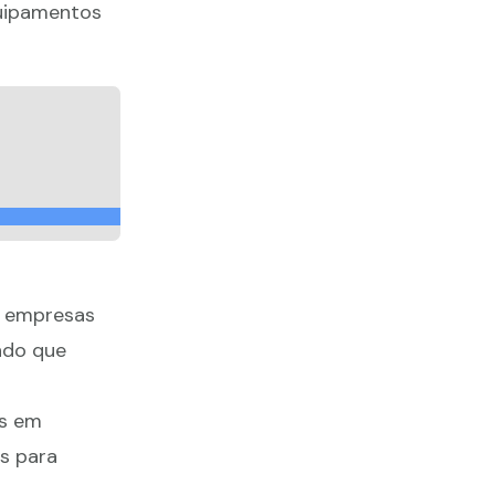
quipamentos
as empresas
ndo que
as em
s para