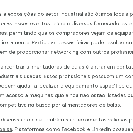
s e exposições do setor industrial são ótimos locais 
balas
. Esses eventos reúnem diversos fornecedores e 
as, permitindo que os compradores vejam os equip
iretamente. Participar dessas feiras pode resultar e
ém de proporcionar networking com outros profission
a encontrar
alimentadores de balas
é entrar em conta
dustriais usadas. Esses profissionais possuem um c
dem ajudar a localizar o equipamento específico qu
têm acesso a máquinas que ainda não estão listadas p
ompetitiva na busca por
alimentadores de balas
.
e discussão online também são ferramentas valiosas p
balas
. Plataformas como Facebook e LinkedIn possue