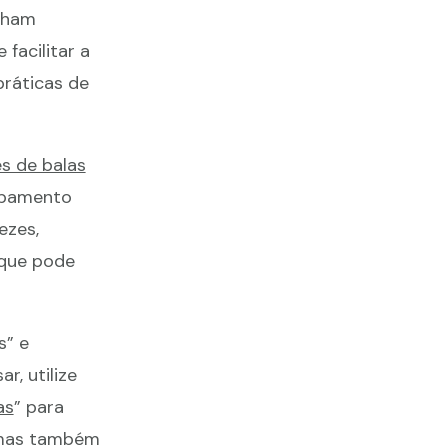
lham
facilitar a
práticas de
s de balas
uipamento
ezes,
 que pode
s” e
r, utilize
as
” para
, mas também