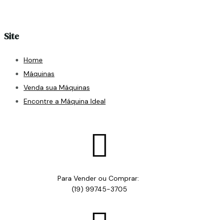
Site
Home
Máquinas
Venda sua Máquinas
Encontre a Máquina Ideal

Para Vender ou Comprar:
(19) 99745-3705