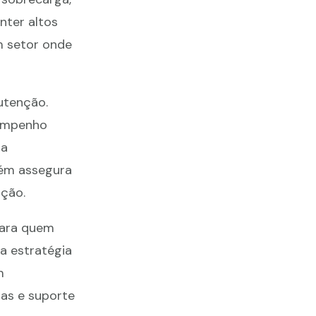
nter altos
m setor onde
utenção.
sempenho
ra
bém assegura
ção.
para quem
a estratégia
m
as e suporte