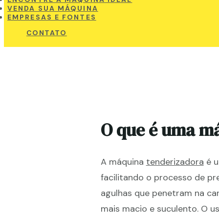
VENDA SUA MÁQUINA
EMPRESAS E FONTES
CONTATO
O que é uma m
A máquina
tenderizadora
é u
facilitando o processo de pr
agulhas que penetram na car
mais macio e suculento. O u