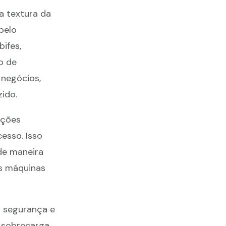
a textura da
pelo
ifes,
o de
 negócios,
ido.
nções
esso. Isso
de maneira
as máquinas
o segurança e
 sobrecarga,