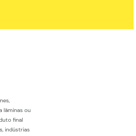
nes,
a lâminas ou
uto final
 indústrias