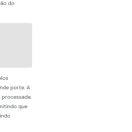
ção do
los
nde porte. A
r processada.
mitindo que
indo