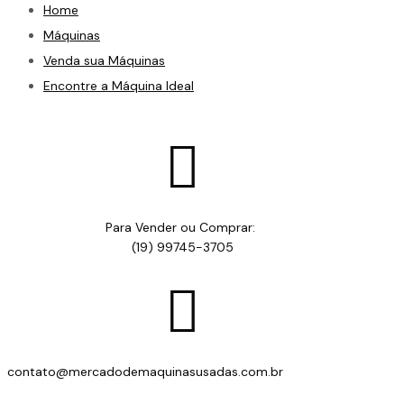
Home
Máquinas
Venda sua Máquinas
Encontre a Máquina Ideal

Para Vender ou Comprar:
(19) 99745-3705

contato@mercadodemaquinasusadas.com.br