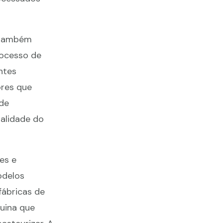
s também
rocesso de
ntes
ores que
de
alidade do
es e
odelos
ábricas de
uina que