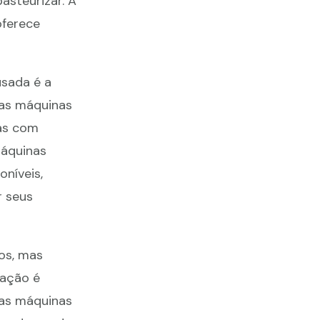
asteurizar. A
oferece
usada é a
 as máquinas
as com
máquinas
níveis,
r seus
os, mas
zação é
sas máquinas