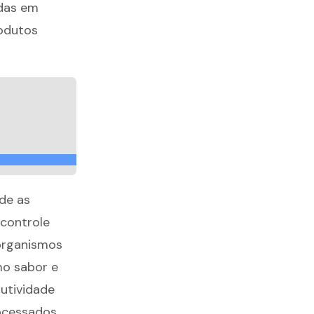
adas em
rodutos
de as
controle
rorganismos
mo sabor e
dutividade
rocessados