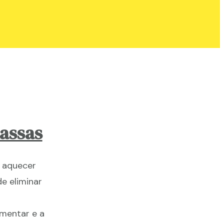
assas
 aquecer
e eliminar
imentar e a