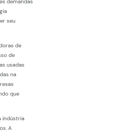
ntes demandas
gia
er seu
doras de
sso de
nas usadas
das na
presas
indo que
indústria
os. A