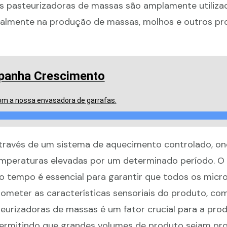
 As pasteurizadoras de massas são amplamente utiliz
cialmente na produção de massas, molhos e outros p
panha Crescimento
com a nossa envasadora de garrafas.
través de um sistema de aquecimento controlado, on
mperaturas elevadas por um determinado período. O 
o tempo é essencial para garantir que todos os mic
meter as características sensoriais do produto, co
steurizadoras de massas é um fator crucial para a pro
, permitindo que grandes volumes de produto sejam p