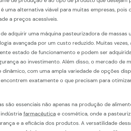
ume de produção e ao tipo de produto que desejam p
 uma alternativa viável para muitas empresas, pois 
de a preços acessíveis.
s de adquirir uma máquina pasteurizadora de massas 
ologia avançada por um custo reduzido. Muitas vezes,
lente estado de funcionamento e podem ser adquirid
gurança ao investimento. Além disso, o mercado de 
te dinâmico, com uma ampla variedade de opções dispo
 encontrem exatamente o que precisam para otimiza
s são essenciais não apenas na produção de aliment
indústria
farmacêutica
e cosmética, onde a pasteuri
gurança e a eficácia dos produtos. A versatilidade des