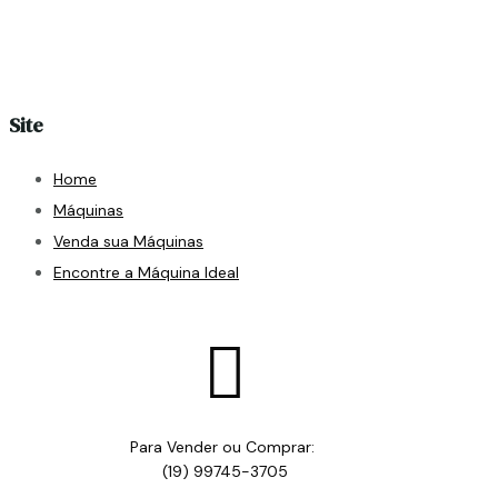
Site
Home
Máquinas
Venda sua Máquinas
Encontre a Máquina Ideal

Para Vender ou Comprar:
(19) 99745-3705