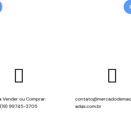


a Vender ou Comprar:
contato@mercadodemaq
(19) 99745-3705
adas.com.br