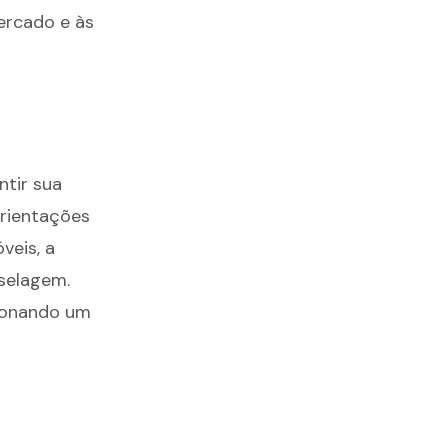
ercado e às
tir sua
orientações
veis, a
selagem.
ionando um