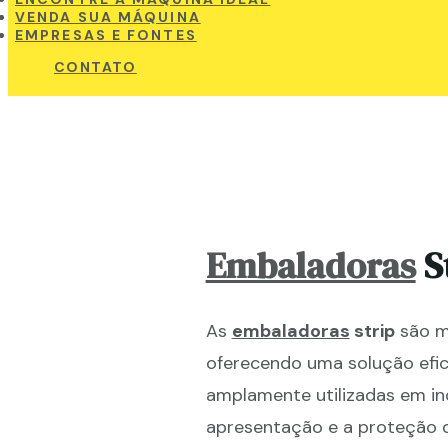
VENDA SUA MÁQUINA
EMPRESAS E FONTES
CONTATO
Embaladoras
St
As
embaladoras
strip
são má
oferecendo uma solução efic
amplamente utilizadas em ind
apresentação e a proteção d