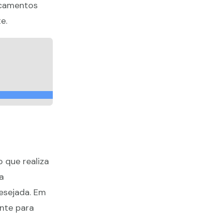
icamentos
e.
que realiza
a
esejada. Em
nte para