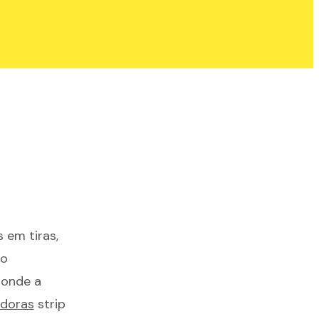
 em tiras,
ão
, onde a
doras
strip