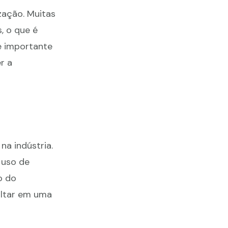
zação. Muitas
, o que é
e importante
r a
a indústria.
 uso de
o do
ultar em uma