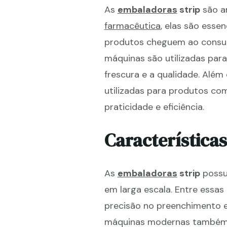
As
embaladoras
strip
são am
farmacêutica
, elas são esse
produtos cheguem ao consumi
máquinas são utilizadas par
frescura e a qualidade. Além 
utilizadas para produtos c
praticidade e eficiência.
Característica
As
embaladoras
strip
possue
em larga escala. Entre essas
precisão no preenchimento e
máquinas modernas também o