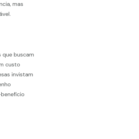
ncia, mas
vel.
s que buscam
um custo
sas invistam
enho
benefício