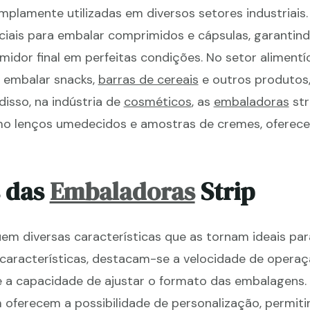
plamente utilizadas em diversos setores industriais. 
nciais para embalar comprimidos e cápsulas, garantin
dor final em perfeitas condições. No setor alimentíc
a embalar snacks,
barras de cereais
e outros produtos
disso, na indústria de
cosméticos
, as
embaladoras
str
omo lenços umedecidos e amostras de cremes, oferec
s das
Embaladoras
Strip
m diversas características que as tornam ideais pa
 características, destacam-se a velocidade de operaç
 a capacidade de ajustar o formato das embalagens.
ferecem a possibilidade de personalização, permiti