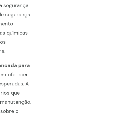
a segurança
de segurança
amento
as químicas
dos
a.
ancada para
em oferecer
esperadas. A
rios
que
 manutenção,
 sobre o