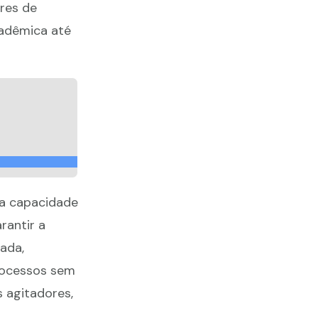
res de
cadêmica até
a capacidade
rantir a
ada,
rocessos sem
 agitadores,