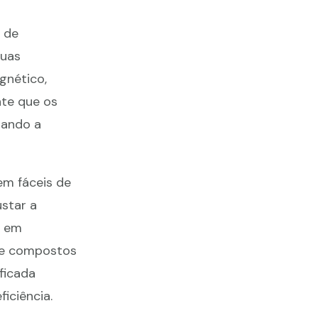
 de
suas
gnético,
nte que os
tando a
em fáceis de
star a
e em
de compostos
ficada
iciência.