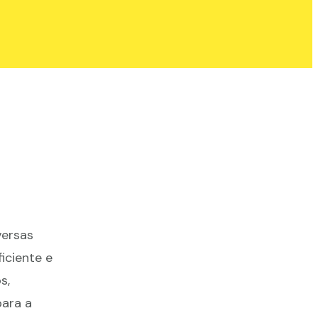
versas
ficiente e
s,
para a