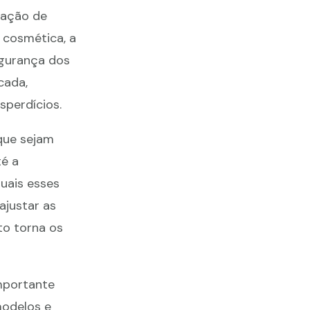
zação de
 cosmética, a
egurança dos
cada,
sperdícios.
que sejam
é a
quais esses
ajustar as
to torna os
importante
modelos e