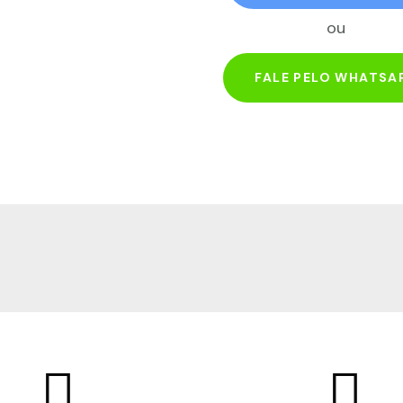
ou
FALE PELO WHATSA

